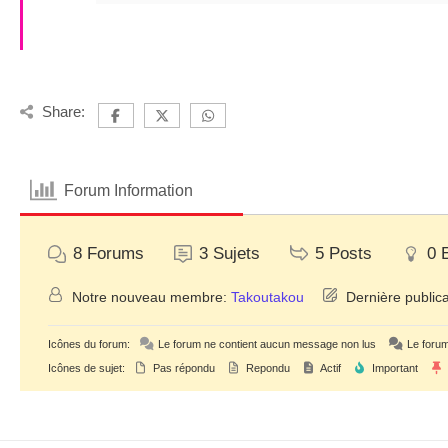
Share:
Forum Information
8
Forums
3
Sujets
5
Posts
0
Notre nouveau membre:
Takoutakou
Dernière publica
Icônes du forum:
Le forum ne contient aucun message non lus
Le forum
Icônes de sujet:
Pas répondu
Repondu
Actif
Important