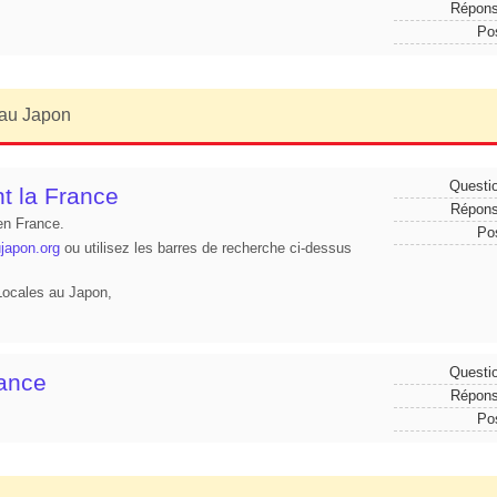
Répon
Po
 au Japon
Questi
t la France
Répon
en France.
Po
ujapon.org
ou utilisez les barres de recherche ci-dessus
 Locales au Japon,
Questi
rance
Répon
Po