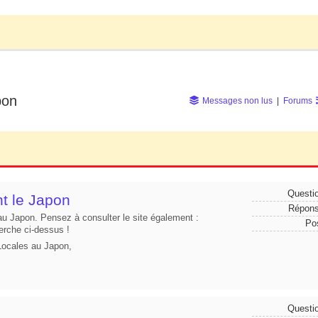
pon
Messages non lus
|
Forums
Questi
t le Japon
Répon
au Japon. Pensez à consulter le site également :
Po
herche ci-dessus !
 Locales au Japon,
Questi