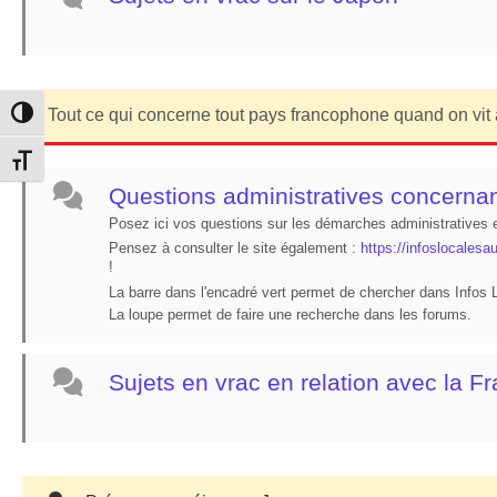
Tout ce qui concerne tout pays francophone quand on vit
Passer en contraste élevé
Changer la taille de la police
Questions administratives concernan
Posez ici vos questions sur les démarches administratives 
Pensez à consulter le site également :
https://infoslocalesa
!
La barre dans l'encadré vert permet de chercher dans Infos
La loupe permet de faire une recherche dans les forums.
Sujets en vrac en relation avec la F