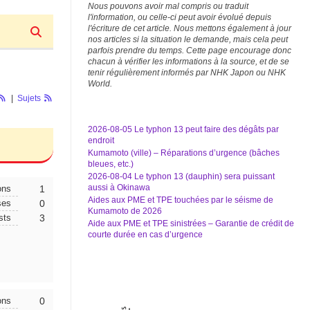
Nous pouvons avoir mal compris ou traduit
l'information, ou celle-ci peut avoir évolué depuis
l'écriture de cet article. Nous mettons également à jour
nos articles si la situation le demande, mais cela peut
parfois prendre du temps. Cette page encourage donc
chacun à vérifier les informations à la source, et de se
tenir régulièrement informés par NHK Japon ou NHK
World.
|
Sujets
2026-08-05 Le typhon 13 peut faire des dégâts par
endroit
Kumamoto (ville) – Réparations d’urgence (bâches
bleues, etc.)
2026-08-04 Le typhon 13 (dauphin) sera puissant
aussi à Okinawa
ons
1
Aides aux PME et TPE touchées par le séisme de
ses
0
Kumamoto de 2026
sts
3
Aide aux PME et TPE sinistrées – Garantie de crédit de
courte durée en cas d’urgence
ons
0