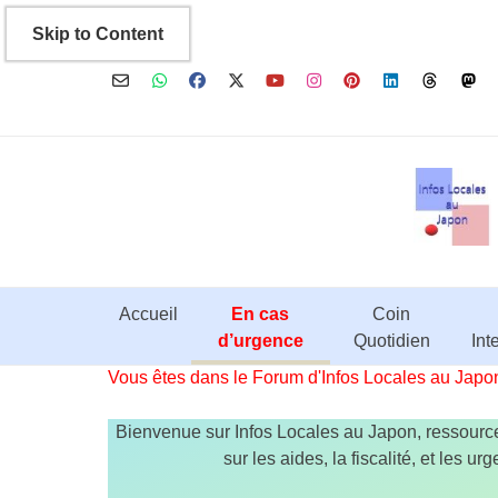
Aller
Skip to Content
au
contenu
Accueil
En cas
Coin
d’urgence
Quotidien
Int
Vous êtes dans le Forum d'Infos Locales au Japo
Bienvenue sur Infos Locales au Japon, ressource
sur les aides, la fiscalité, et les 