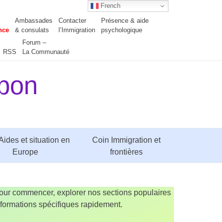
French
Ambassades
Contacter
Présence & aide
nce
& consulats
l’Immigration
psychologique
Forum –
RSS
La Communauté
apon
Aides et situation en
Coin Immigration et
Europe
frontières
Pour commencer, explorer nos sections populaires
 informations spécifiques rapidement.