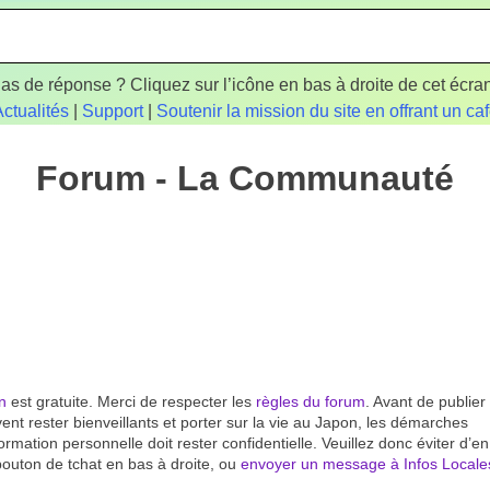
as de réponse ? Cliquez sur l’icône en bas à droite de cet écran
ctualités
|
Support
|
Soutenir la mission du site en offrant un ca
Forum - La Communauté
on
est gratuite. Merci de respecter les
règles du forum
. Avant de publier
vent rester bienveillants et porter sur la vie au Japon, les démarches
mation personnelle doit rester confidentielle. Veuillez donc éviter d’en
bouton de tchat en bas à droite, ou
envoyer un message à Infos Locale