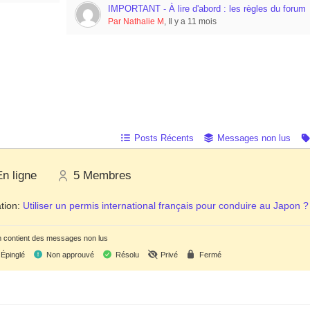
IMPORTANT - À lire d'abord : les règles du forum
Par Nathalie M
, Il y a 11 mois
Posts Récents
Messages non lus
En ligne
5
Membres
tion:
Utiliser un permis international français pour conduire au Japon ?
 contient des messages non lus
Épinglé
Non approuvé
Résolu
Privé
Fermé