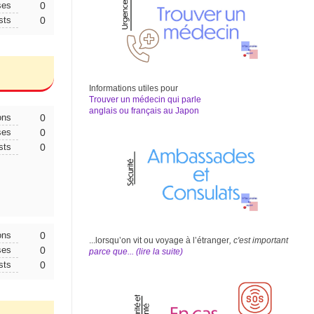
ses
0
sts
0
Informations utiles pour
Trouver un médecin qui parle
anglais ou français au Japon
ons
0
ses
0
sts
0
ons
0
...lorsqu’on vit ou voyage à l’étranger
, c'est important
ses
0
parce que... (li
r
e la suite)
sts
0