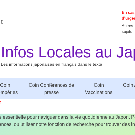
En cas
d’urge
Autres
sujets
Infos Locales au J
Les informations japonaises en français dans le texte
Coin
Coin Conférences de
Coin
Coin 
empéries
presse
Vaccinations
n
 essentielle pour naviguer dans la vie quotidienne au Japon. 
urgences, ou utiliser notre fonction de recherche pour trouver des